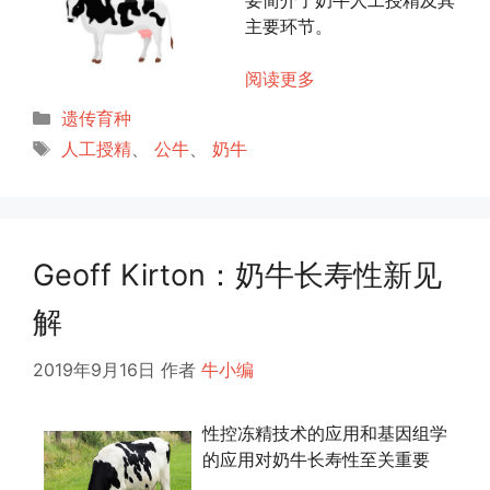
要简介了奶牛人工授精及其
主要环节。
阅读更多
分
遗传育种
类
标
人工授精
、
公牛
、
奶牛
签
Geoff Kirton：奶牛长寿性新见
解
2019年9月16日
作者
牛小编
性控冻精技术的应用和基因组学
的应用对奶牛长寿性至关重要