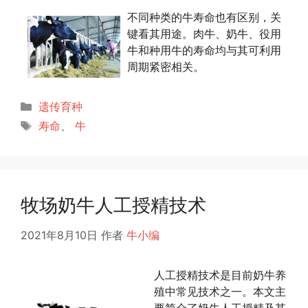
不同种类的牛寿命也有区别，关
键看其用途。肉牛、奶牛、役用
牛和种用牛的寿命均与其可利用
周期紧密相关。
分
遗传育种
类
标
寿命
、
牛
签
牧场奶牛人工授精技术
2021年8月10日
作者
牛小编
人工授精技术是目前奶牛养
殖中常见技术之一。本文主