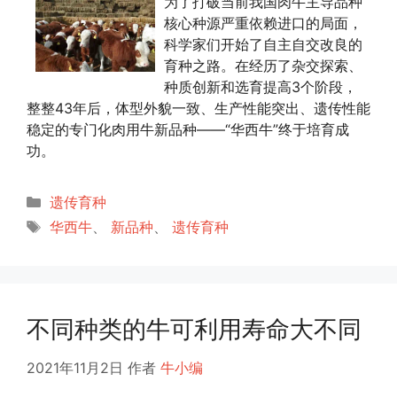
为了打破当前我国肉牛主导品种
核心种源严重依赖进口的局面，
科学家们开始了自主自交改良的
育种之路。在经历了杂交探索、
种质创新和选育提高3个阶段，
整整43年后，体型外貌一致、生产性能突出、遗传性能
稳定的专门化肉用牛新品种——“华西牛”终于培育成
功。
分
遗传育种
类
标
华西牛
、
新品种
、
遗传育种
签
不同种类的牛可利用寿命大不同
2021年11月2日
作者
牛小编