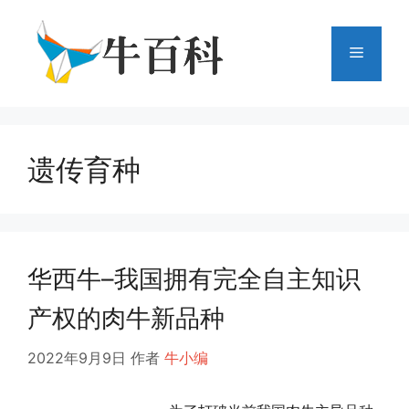
跳
至
菜
内
容
单
遗传育种
华西牛–我国拥有完全自主知识
产权的肉牛新品种
2022年9月9日
作者
牛小编