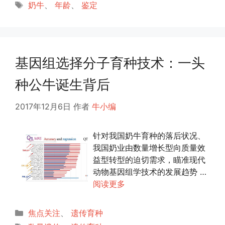
类
标
奶牛
、
年龄
、
鉴定
签
基因组选择分子育种技术：一头
种公牛诞生背后
2017年12月6日
作者
牛小编
针对我国奶牛育种的落后状况、
我国奶业由数量增长型向质量效
益型转型的迫切需求，瞄准现代
动物基因组学技术的发展趋势 …
阅读更多
分
焦点关注
、
遗传育种
类