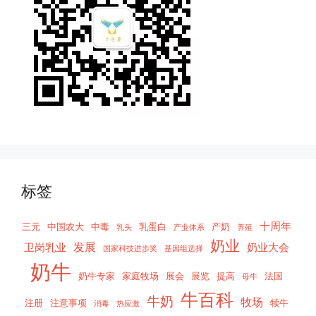
标签
十周年
三元
中国农大
中毒
乳蛋白
产奶
乳头
产业体系
养殖
奶业
发展
卫岗乳业
奶业大会
国家科技进步奖
基因组选择
奶牛
奶牛专家
家庭牧场
展会
展览
提高
法国
母牛
牛百科
牛奶
牧场
注册
注意事项
犊牛
消毒
热应激