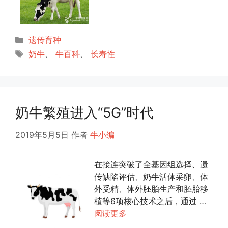
分
遗传育种
类
标
奶牛
、
牛百科
、
长寿性
签
奶牛繁殖进入“5G”时代
2019年5月5日
作者
牛小编
在接连突破了全基因组选择、遗
传缺陷评估、奶牛活体采卵、体
外受精、体外胚胎生产和胚胎移
植等6项核心技术之后，通过 …
阅读更多