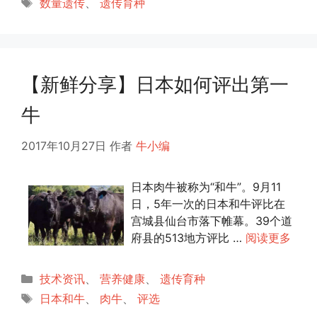
标
数量遗传
、
遗传育种
签
【新鲜分享】日本如何评出第一
牛
2017年10月27日
作者
牛小编
日本肉牛被称为“和牛”。9月11
日，5年一次的日本和牛评比在
宫城县仙台市落下帷幕。39个道
府县的513地方评比 …
阅读更多
分
技术资讯
、
营养健康
、
遗传育种
类
标
日本和牛
、
肉牛
、
评选
签