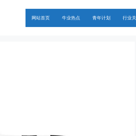
网站首页
牛业热点
青年计划
行业