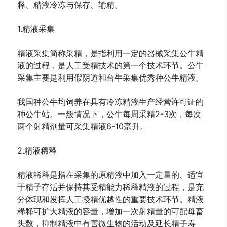
释、精液冷冻与保存、输精。
1.精液采集
精液采集简称采精，是指利用一定的器械采集公牛精
液的过程，是人工受精技术的第一个技术环节。公牛
采集主要是利用假阴道和台牛采集优秀种公牛精液。
我国种公牛均饲养在具有冷冻精液生产经营许可证的
种公牛站。一般情况下，公牛每周采精2-3次，每次
两个射精剂量可采集精液6-10毫升。
2.精液稀释
精液稀释是指在采集的原精液中加入一定量的、适宜
于精子存活并保持其受精能力稀释精液的过程，是充
分体现和发挥人工授精优越性的重要技术环节。精液
稀释可扩大精液的容量，增加一次射精量的可配母畜
头数，抑制精液中有害微生物的活动及延长精子寿