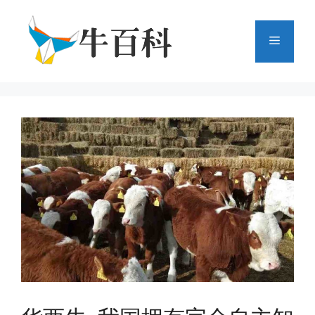
跳
至
菜
内
容
单