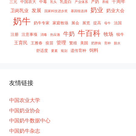
十周年
三元
中国农大
中毒
乳蛋白
产奶
乳头
产业体系
养殖
奶业
发展
卫岗乳业
奶业大会
国家科技进步奖
基因组选择
奶牛
奶牛专家
家庭牧场
展会
展览
提高
法国
母牛
牛百科
牛奶
牧场
注册
注意事项
犊牛
消毒
热应激
管理
王育民
王雅春
疫苗
繁殖
美国
肥胖病
育种
脱水
饲料
舒适度
遗传育种
要素
规划
友情链接
中国农业大学
中国奶业协会
中国奶牛数据中心
中国奶牛杂志