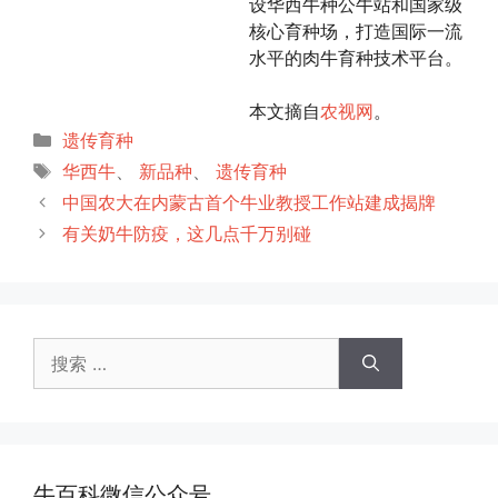
设华西牛种公牛站和国家级
核心育种场，打造国际一流
水平的肉牛育种技术平台。
本文摘自
农视网
。
分
遗传育种
类
标
华西牛
、
新品种
、
遗传育种
签
中国农大在内蒙古首个牛业教授工作站建成揭牌
有关奶牛防疫，这几点千万别碰
搜
索：
牛百科微信公众号