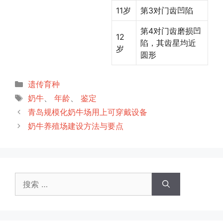
11岁
第3对门齿凹陷
第4对门齿磨损凹
12
陷，其齿星均近
岁
圆形
分
遗传育种
类
标
奶牛
、
年龄
、
鉴定
签
青岛规模化奶牛场用上可穿戴设备
奶牛养殖场建设方法与要点
搜
索：