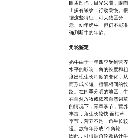
眼盂凹陷，目光呆滞，眼圈
上多有皱纹，行动缓慢。根
据这些特征，可大致区分
老、幼年奶牛，但仍不能准
确判断牛的年龄。
角轮鉴定
奶牛由于一年四季受到营养
水平的影响，角的长度和粗
度出现生长程度的变化，从
而形成长短、粗细相间的纹
路。在四季分明的地区，牛
在自然放牧或依赖自然饲草
的情况下，青草季节，营养
丰富，角生长较快;而枯草
季节，营养不足，角生长较
慢。故每年形成1个角轮。
因此，可根据角轮数估计牛