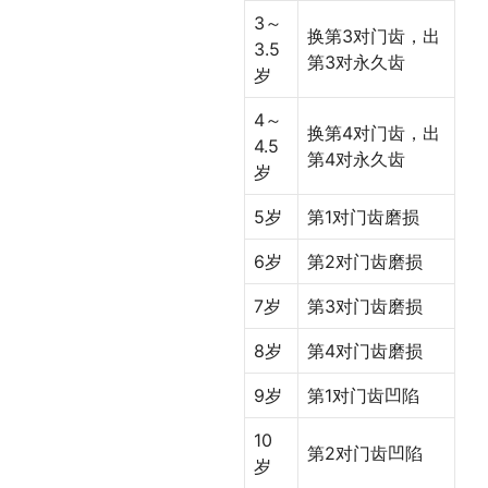
3～
换第3对门齿，出
3.5
第3对永久齿
岁
4～
换第4对门齿，出
4.5
第4对永久齿
岁
5岁
第1对门齿磨损
6岁
第2对门齿磨损
7岁
第3对门齿磨损
8岁
第4对门齿磨损
9岁
第1对门齿凹陷
10
第2对门齿凹陷
岁