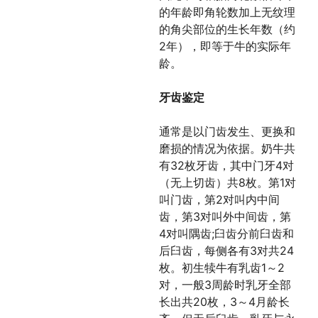
的年龄即角轮数加上无纹理
的角尖部位的生长年数（约
2年），即等于牛的实际年
龄。
牙齿鉴定
通常是以门齿发生、更换和
磨损的情况为依据。奶牛共
有32枚牙齿，其中门牙4对
（无上切齿）共8枚。第1对
叫门齿，第2对叫内中间
齿，第3对叫外中间齿，第
4对叫隅齿;臼齿分前臼齿和
后臼齿，每侧各有3对共24
枚。初生犊牛有乳齿1～2
对，一般3周龄时乳牙全部
长出共20枚，3～4月龄长