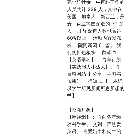
完全统计参与牛百科工作的
人员共计 228 人，其中在
美国，加拿大，新西兰，丹
麦，荷兰等国深造的 30 多
人，国内 深造人数也高达
60%以上； 活动内容发布
校、 院网新闻 81 篇。 我
们的特色板块： 翻译 组
【英语学习】、 青年计划
【实践能力小达人】、 牛
百科网站【 分享、学习与
传播】、 行知 志【一本记
录学生所见所闻所思所想的
书】
【招新对象】
【翻译组】： 面向各年级
动科学生。 交到一群热爱
英语、 喜爱奶牛和肉牛的