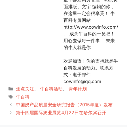
面排版、文字 编辑的你，
在这里一定会很享受！ 牛
百科专属网站：
http://www.cowinfo.com/
。 成为牛百科的一员吧！
用心去做每一件事， 未来
的牛人就是你！
欢迎加盟！你的支持就是牛
百科发展的动力。联系方
式：电子邮件：
cowinfo@qq.com
分
焦点关注
、
牛百科活动
、
青年计划
类
标
牛百科
签
中国奶产品质量安全研究报告（2015年度）发布
第十四届国际奶业展览4月22日在哈尔滨召开