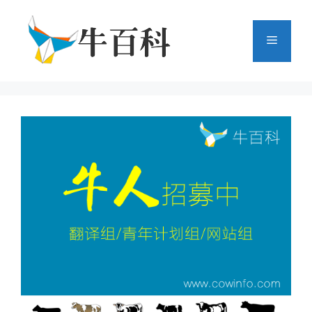
跳
至
菜
内
容
单