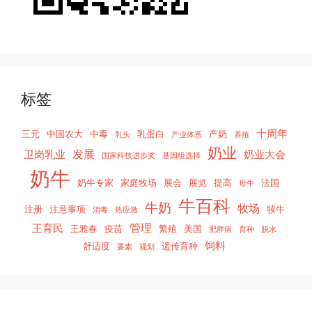
标签
十周年
三元
中国农大
中毒
乳蛋白
产奶
乳头
产业体系
养殖
奶业
发展
卫岗乳业
奶业大会
国家科技进步奖
基因组选择
奶牛
奶牛专家
家庭牧场
展会
展览
提高
法国
母牛
牛百科
牛奶
牧场
注册
注意事项
犊牛
消毒
热应激
管理
王育民
王雅春
疫苗
繁殖
美国
肥胖病
育种
脱水
饲料
舒适度
遗传育种
要素
规划