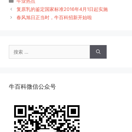
分
牛业热点
类
复原乳的鉴定国家标准2016年4月1日起实施
春风旭日正当时，牛百科招新开始啦
搜
索：
牛百科微信公众号