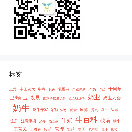
标签
十周年
三元
中国农大
中毒
乳蛋白
产奶
乳头
产业体系
养殖
奶业
发展
卫岗乳业
奶业大会
国家科技进步奖
基因组选择
奶牛
奶牛专家
家庭牧场
展会
展览
提高
法国
母牛
牛百科
牛奶
牧场
注册
注意事项
犊牛
消毒
热应激
管理
王育民
王雅春
疫苗
繁殖
美国
肥胖病
育种
脱水