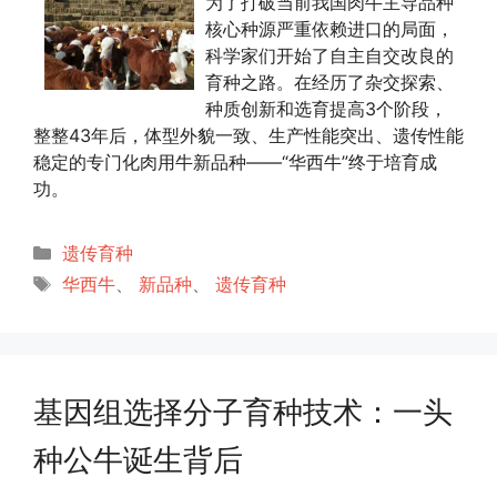
为了打破当前我国肉牛主导品种
核心种源严重依赖进口的局面，
科学家们开始了自主自交改良的
育种之路。在经历了杂交探索、
种质创新和选育提高3个阶段，
整整43年后，体型外貌一致、生产性能突出、遗传性能
稳定的专门化肉用牛新品种——“华西牛”终于培育成
功。
分
遗传育种
类
标
华西牛
、
新品种
、
遗传育种
签
基因组选择分子育种技术：一头
种公牛诞生背后