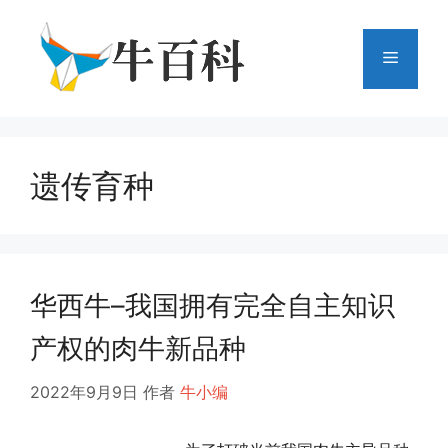
跳
至
菜
内
容
单
遗传育种
华西牛–我国拥有完全自主知识
产权的肉牛新品种
2022年9月9日
作者
牛小编