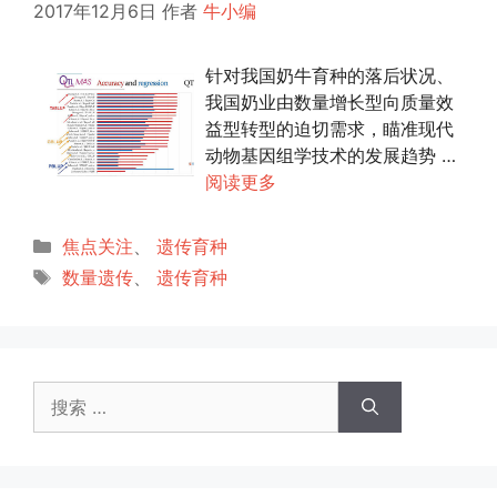
2017年12月6日
作者
牛小编
针对我国奶牛育种的落后状况、
我国奶业由数量增长型向质量效
益型转型的迫切需求，瞄准现代
动物基因组学技术的发展趋势 …
阅读更多
分
焦点关注
、
遗传育种
类
标
数量遗传
、
遗传育种
签
搜
索：