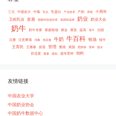
十周年
三元
中国农大
中毒
乳蛋白
产奶
乳头
产业体系
养殖
奶业
发展
卫岗乳业
奶业大会
国家科技进步奖
基因组选择
奶牛
奶牛专家
家庭牧场
展会
展览
提高
法国
母牛
牛百科
牛奶
牧场
注册
注意事项
犊牛
消毒
热应激
管理
王育民
王雅春
疫苗
繁殖
美国
肥胖病
育种
脱水
饲料
舒适度
遗传育种
要素
规划
友情链接
中国农业大学
中国奶业协会
中国奶牛数据中心