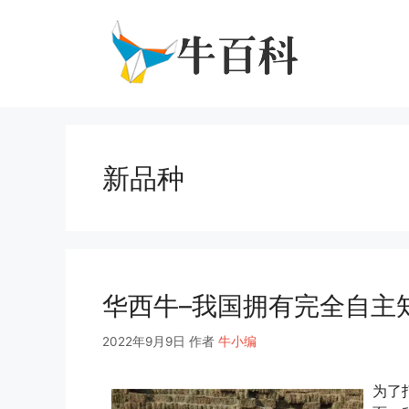
跳
至
内
容
新品种
华西牛–我国拥有完全自主
2022年9月9日
作者
牛小编
为了