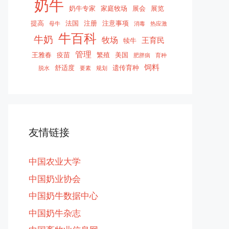
奶牛
奶牛专家
家庭牧场
展会
展览
提高
法国
注册
注意事项
母牛
消毒
热应激
牛百科
牛奶
牧场
王育民
犊牛
管理
王雅春
疫苗
繁殖
美国
肥胖病
育种
饲料
舒适度
遗传育种
脱水
要素
规划
友情链接
中国农业大学
中国奶业协会
中国奶牛数据中心
中国奶牛杂志