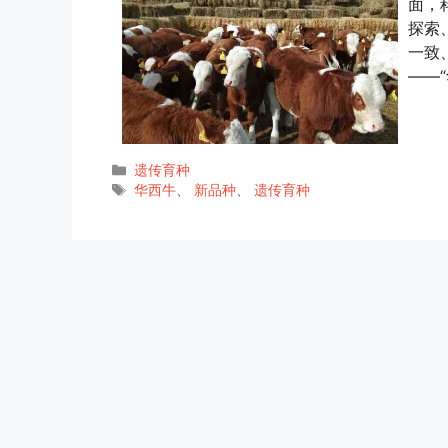
面，
探索
一致
——
分
遗传育种
类
标
华西牛
、
新品种
、
遗传育种
签