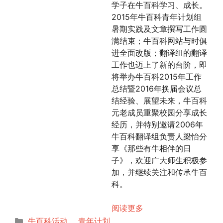
学子在牛百科学习、成长。
2015年牛百科青年计划组
暑期实践及文章撰写工作圆
满结束；牛百科网站与时俱
进全面改版；翻译组的翻译
工作也迈上了新的台阶，即
将举办牛百科2015年工作
总结暨2016年换届会议总
结经验、展望未来，牛百科
元老成员重聚校园分享成长
经历，并特别邀请2006年
牛百科翻译组负责人梁怡分
享《那些有牛相伴的日
子》，欢迎广大师生积极参
加，并继续关注和传承牛百
科。
阅读更多
分
牛百科活动
、
青年计划