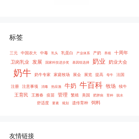
标签
十周年
三元
中国农大
中毒
乳蛋白
产奶
乳头
产业体系
养殖
奶业
发展
卫岗乳业
奶业大会
国家科技进步奖
基因组选择
奶牛
奶牛专家
家庭牧场
展会
展览
提高
法国
母牛
牛百科
牛奶
牧场
注册
注意事项
犊牛
消毒
热应激
管理
王育民
王雅春
疫苗
繁殖
美国
肥胖病
育种
脱水
饲料
舒适度
遗传育种
要素
规划
友情链接