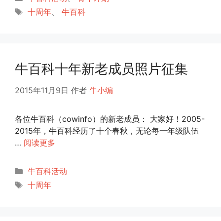
类
标
十周年
、
牛百科
签
牛百科十年新老成员照片征集
2015年11月9日
作者
牛小编
各位牛百科（cowinfo）的新老成员： 大家好！2005-
2015年，牛百科经历了十个春秋，无论每一年级队伍
…
阅读更多
分
牛百科活动
类
标
十周年
签