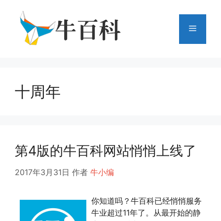
跳
至
菜
内
容
单
十周年
第4版的牛百科网站悄悄上线了
2017年3月31日
作者
牛小编
你知道吗？牛百科已经悄悄服务
牛业超过11年了。从最开始的静