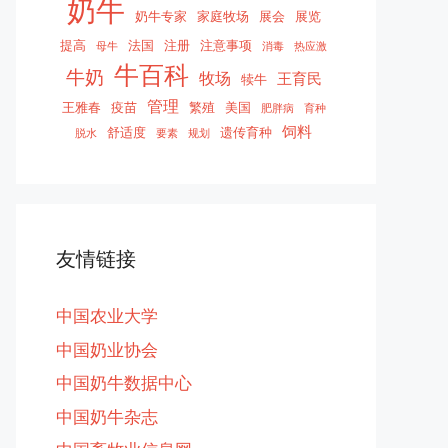
奶牛
奶牛专家
家庭牧场
展会
展览
提高
法国
注册
注意事项
母牛
消毒
热应激
牛百科
牛奶
牧场
王育民
犊牛
管理
王雅春
疫苗
繁殖
美国
肥胖病
育种
饲料
舒适度
遗传育种
脱水
要素
规划
友情链接
中国农业大学
中国奶业协会
中国奶牛数据中心
中国奶牛杂志