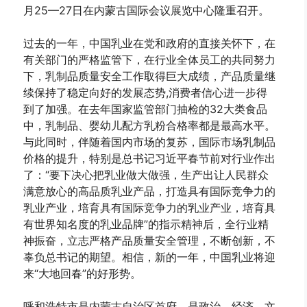
月25—27日在内蒙古国际会议展览中心隆重召开。
过去的一年，中国乳业在党和政府的直接关怀下，在
有关部门的严格监管下，在行业全体员工的共同努力
下，乳制品质量安全工作取得巨大成绩，产品质量继
续保持了稳定向好的发展态势,消费者信心进一步得
到了加强。在去年国家监管部门抽检的32大类食品
中，乳制品、婴幼儿配方乳粉合格率都是最高水平。
与此同时，伴随着国内市场的复苏，国际市场乳制品
价格的提升，特别是总书记习近平春节前对行业作出
了：“要下决心把乳业做大做强，生产出让人民群众
满意放心的高品质乳业产品，打造具有国际竞争力的
乳业产业，培育具有国际竞争力的乳业产业，培育具
有世界知名度的乳业品牌”的指示精神后，全行业精
神振奋，立志严格产品质量安全管理，不断创新，不
辜负总书记的期望。相信，新的一年，中国乳业将迎
来“大地回春”的好形势。
呼和浩特市是内蒙古自治区首府，是政治、经济、文