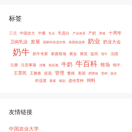
标签
十周年
三元
中国农大
中毒
乳蛋白
产奶
乳头
产业体系
养殖
奶业
发展
卫岗乳业
奶业大会
国家科技进步奖
基因组选择
奶牛
奶牛专家
家庭牧场
展会
展览
提高
法国
母牛
牛百科
牛奶
牧场
注册
注意事项
犊牛
消毒
热应激
管理
王育民
王雅春
疫苗
繁殖
美国
肥胖病
育种
脱水
饲料
舒适度
遗传育种
要素
规划
友情链接
中国农业大学