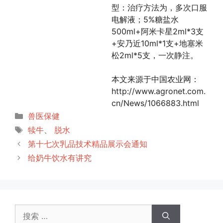
型：治疗方法为，多次口服
电解液；5%糖盐水
500ml+阿米卡星2ml*3支
+安乃近10ml*1支+地塞米
松2ml*5支，一次静注。
本文来源于中国农业网：
http://www.agronet.com.
cn/News/1066883.html
分
兽医保健
类
标
犊牛
、
脱水
签
第十七次乳品技术精品展示会通知
给奶牛饮水有讲究
搜
索：