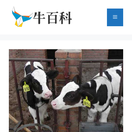
跳
至
菜
内
容
单