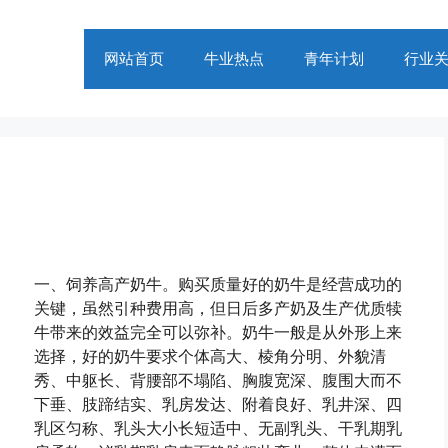
网站首页
牛业热点
青年计划
行业
一、饲养高产奶牛。购买质量好的奶牛是经营成功的
关键，虽然引种费用高，但日后多产奶及生产优质犊
牛带来的效益完全可以弥补。奶牛一般是从外形上来
选择，好的奶牛要求个体高大、棱角分明、外貌清
秀、中躯长、背腰部不塌陷、胸腹宽深、腹围大而不
下垂、肢蹄结实、乳房发达、附着良好、乳井深、四
乳区匀称、乳头大小长短适中、无副乳头、干乳期乳