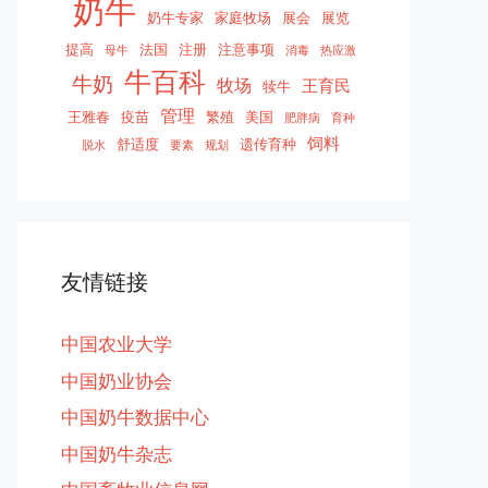
奶牛
奶牛专家
家庭牧场
展会
展览
提高
法国
注册
注意事项
母牛
消毒
热应激
牛百科
牛奶
牧场
王育民
犊牛
管理
王雅春
疫苗
繁殖
美国
肥胖病
育种
饲料
舒适度
遗传育种
脱水
要素
规划
友情链接
中国农业大学
中国奶业协会
中国奶牛数据中心
中国奶牛杂志