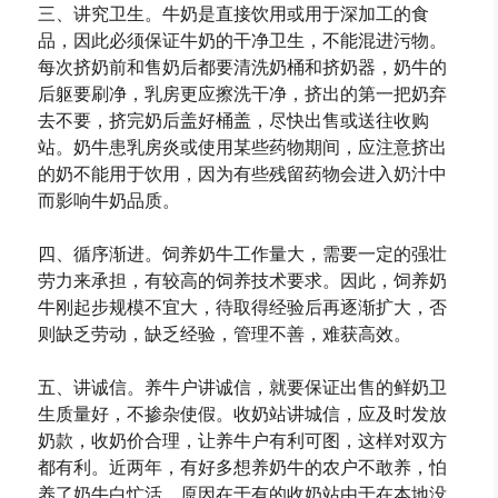
三、讲究卫生。牛奶是直接饮用或用于深加工的食
品，因此必须保证牛奶的干净卫生，不能混进污物。
每次挤奶前和售奶后都要清洗奶桶和挤奶器，奶牛的
后躯要刷净，乳房更应擦洗干净，挤出的第一把奶弃
去不要，挤完奶后盖好桶盖，尽快出售或送往收购
站。奶牛患乳房炎或使用某些药物期间，应注意挤出
的奶不能用于饮用，因为有些残留药物会进入奶汁中
而影响牛奶品质。
四、循序渐进。饲养奶牛工作量大，需要一定的强壮
劳力来承担，有较高的饲养技术要求。因此，饲养奶
牛刚起步规模不宜大，待取得经验后再逐渐扩大，否
则缺乏劳动，缺乏经验，管理不善，难获高效。
五、讲诚信。养牛户讲诚信，就要保证出售的鲜奶卫
生质量好，不掺杂使假。收奶站讲城信，应及时发放
奶款，收奶价合理，让养牛户有利可图，这样对双方
都有利。近两年，有好多想养奶牛的农户不敢养，怕
养了奶牛白忙活，原因在于有的收奶站由于在本地没