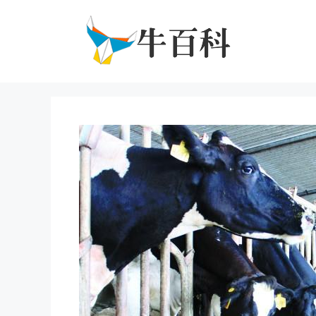
跳
至
内
容