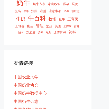
奶牛
奶牛专家
家庭牧场
展会
展览
提高
法国
注册
注意事项
母牛
消毒
热应激
牛百科
牛奶
牧场
王育民
犊牛
管理
王雅春
疫苗
繁殖
美国
肥胖病
育种
饲料
舒适度
遗传育种
脱水
要素
规划
友情链接
中国农业大学
中国奶业协会
中国奶牛数据中心
中国奶牛杂志