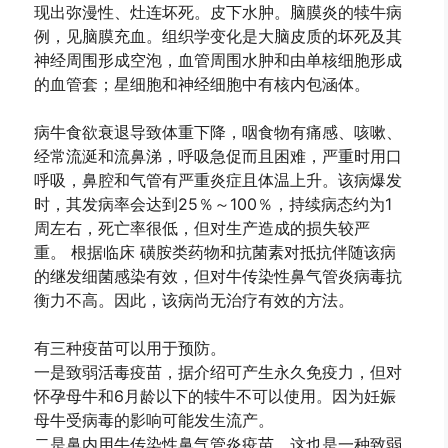
现出弥漫性、灶连坏死。皮下水肿。脑膜炎的犊牛病
例，见脑膜充血。组织学变化是大脑皮质的坏死及其
神经周围形成空泡，血管周围水肿和由单核细胞形成
的血管套；星细胞和神经细胞中有核内包涵体。
病牛食欲衰退导致体重下降，咽食物有痛感、咳嗽、
经常流涎和流鼻涕，呼吸急促而且困难，严重时用口
呼吸，鼻腔和气管有严重炎症且体温上升。该病爆发
时，其发病率会达到25％～100％，持续病态约为1
周左右，死亡率很低，但对生产造成的损失较严
重。 根据临床 磺胺类药物和抗菌素对抵抗伴随该病
的继发细菌感染有效，但对牛传染性鼻气管炎病毒抗
衡力不高。因此，该病尚无治疗有效的方法。
有三种疫苗可以用于预防。
一是致弱活毒疫苗，据介绍可产生永久免疫力，但对
怀孕母牛和6月龄以下的犊牛不可以使用。因为妊娠
母牛受病毒的影响可能发生流产。
二是鼻内用牛传染性鼻气管炎疫苗，这也是一种致弱