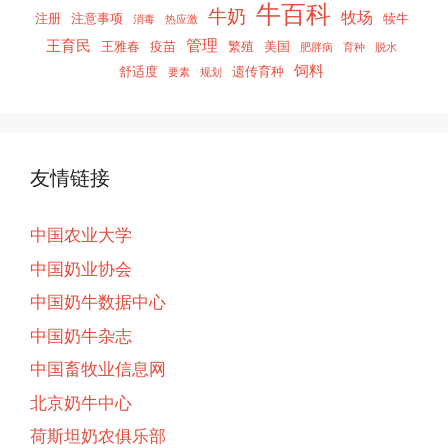
牛百科
牛奶
牧场
注册
注意事项
犊牛
消毒
热应激
管理
王育民
王雅春
疫苗
繁殖
美国
肥胖病
育种
脱水
饲料
舒适度
遗传育种
要素
规划
友情链接
中国农业大学
中国奶业协会
中国奶牛数据中心
中国奶牛杂志
中国畜牧业信息网
北京奶牛中心
荷斯坦奶农俱乐部