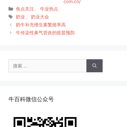
com.cn/
分
焦点关注
、
牛业热点
类
标
奶业
、
奶业大会
签
奶牛补充维生素繁殖率高
牛传染性鼻气管炎的疫苗预防
搜
索：
牛百科微信公众号