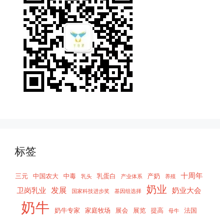
标签
十周年
三元
中国农大
中毒
乳蛋白
产奶
乳头
产业体系
养殖
奶业
发展
卫岗乳业
奶业大会
国家科技进步奖
基因组选择
奶牛
奶牛专家
家庭牧场
展会
展览
提高
法国
母牛