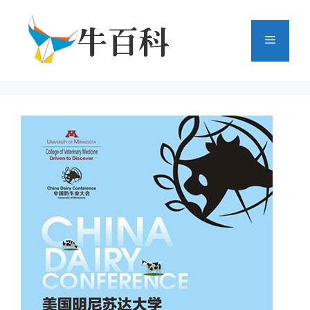
跳
至
菜
内
容
单