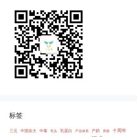
标签
十周年
三元
中国农大
中毒
乳蛋白
产奶
乳头
产业体系
养殖