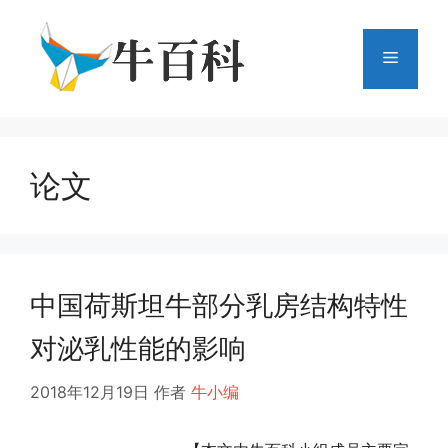
跳
至
菜
内
容
单
论文
中国荷斯坦牛部分乳房结构特性
对泌乳性能的影响
2018年12月19日
作者
牛小编