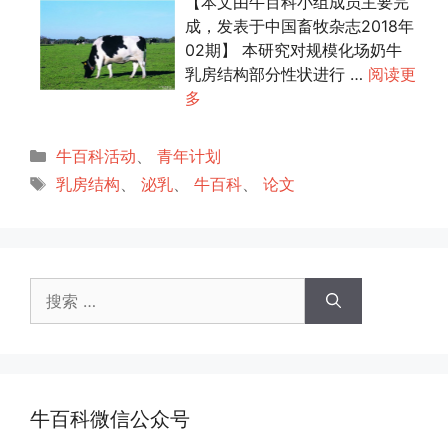
【本文由牛百科小组成员主要完
成，发表于中国畜牧杂志2018年
02期】 本研究对规模化场奶牛
乳房结构部分性状进行 …
阅读更
多
分
牛百科活动
、
青年计划
类
标
乳房结构
、
泌乳
、
牛百科
、
论文
签
搜
索：
牛百科微信公众号