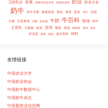
奶业
发展
卫岗乳业
奶业大会
国家科技进步奖
基因组选择
奶牛
奶牛专家
家庭牧场
展会
展览
提高
法国
母牛
牛百科
牛奶
牧场
注册
注意事项
犊牛
消毒
热应激
管理
王育民
王雅春
疫苗
繁殖
美国
肥胖病
育种
脱水
饲料
舒适度
遗传育种
要素
规划
友情链接
中国农业大学
中国奶业协会
中国奶牛数据中心
中国奶牛杂志
中国畜牧业信息网