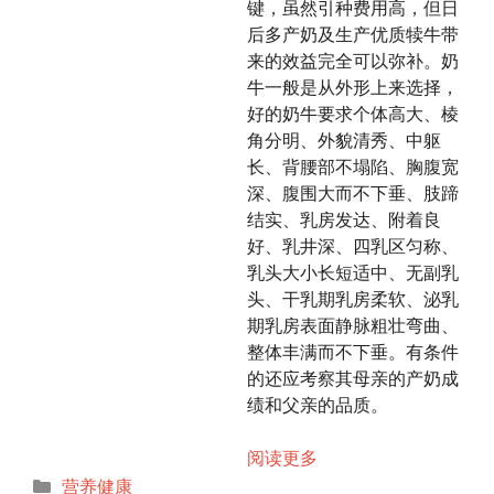
键，虽然引种费用高，但日
后多产奶及生产优质犊牛带
来的效益完全可以弥补。奶
牛一般是从外形上来选择，
好的奶牛要求个体高大、棱
角分明、外貌清秀、中躯
长、背腰部不塌陷、胸腹宽
深、腹围大而不下垂、肢蹄
结实、乳房发达、附着良
好、乳井深、四乳区匀称、
乳头大小长短适中、无副乳
头、干乳期乳房柔软、泌乳
期乳房表面静脉粗壮弯曲、
整体丰满而不下垂。有条件
的还应考察其母亲的产奶成
绩和父亲的品质。
阅读更多
分
营养健康