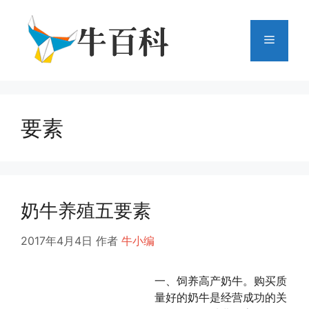
跳
至
菜
内
容
单
要素
奶牛养殖五要素
2017年4月4日
作者
牛小编
一、饲养高产奶牛。购买质
量好的奶牛是经营成功的关