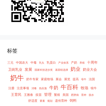
标签
十周年
三元
中国农大
中毒
乳蛋白
产奶
乳头
产业体系
养殖
奶业
发展
卫岗乳业
奶业大会
国家科技进步奖
基因组选择
奶牛
奶牛专家
家庭牧场
展会
展览
提高
法国
母牛
牛百科
牛奶
牧场
注册
注意事项
犊牛
消毒
热应激
管理
王育民
王雅春
疫苗
繁殖
美国
肥胖病
育种
脱水
饲料
舒适度
遗传育种
要素
规划