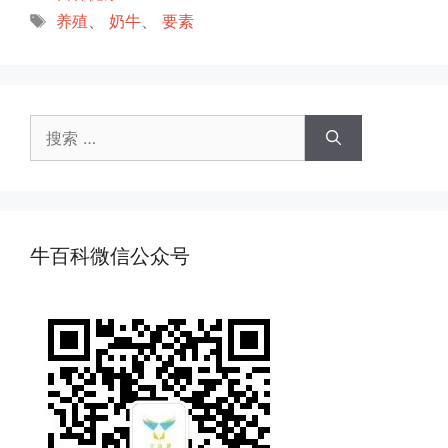
类
标
养殖
、
奶牛
、
要素
签
搜
索：
牛百科微信公众号