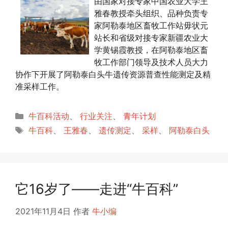
由国家对接专家中国农业大学王
雅春教授牵头组织、品种负责专
家阿勒泰地区畜牧工作站毋状元
站长和省级对接专家新疆农业大
学黄锡霞教授，在阿勒泰地区畜
牧工作部门领导及技术人员大力
协作下开展了阿勒泰白头牛遗传资源普查性能测定及精
准采样工作。
分
牛百科活动
、
行业关注
、
青年计划
类
标
牛百科
、
王雅春
、
遗传测定
、
采样
、
阿勒泰白头
签
它16岁了——走进“牛百科”
2021年11月4日
作者
牛小编