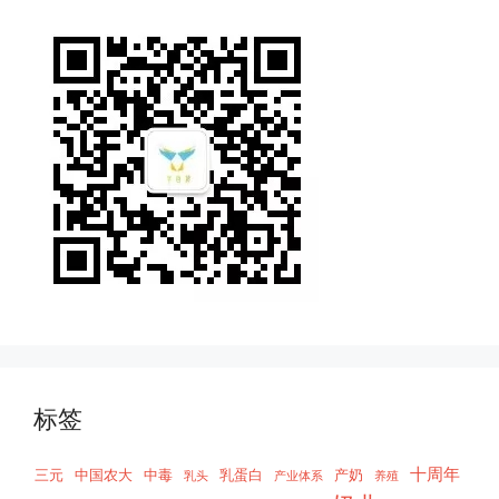
标签
十周年
三元
中国农大
中毒
乳蛋白
产奶
乳头
产业体系
养殖