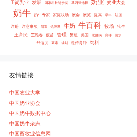
奶业
发展
卫岗乳业
奶业大会
国家科技进步奖
基因组选择
奶牛
奶牛专家
家庭牧场
展会
展览
提高
法国
母牛
牛百科
牛奶
牧场
注册
注意事项
犊牛
消毒
热应激
管理
王育民
王雅春
疫苗
繁殖
美国
肥胖病
育种
脱水
饲料
舒适度
遗传育种
要素
规划
友情链接
中国农业大学
中国奶业协会
中国奶牛数据中心
中国奶牛杂志
中国畜牧业信息网