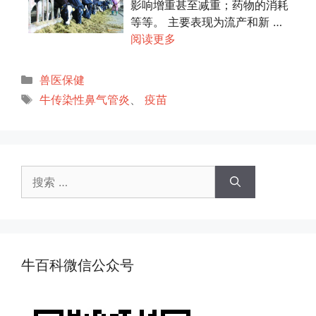
影响增重甚至减重；药物的消耗
等等。 主要表现为流产和新 …
阅读更多
分
兽医保健
类
标
牛传染性鼻气管炎
、
疫苗
签
搜
索：
牛百科微信公众号