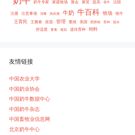
奶牛
奶牛专家
家庭牧场
展会
展览
提高
法国
母牛
牛百科
牛奶
牧场
注册
注意事项
犊牛
消毒
热应激
管理
王育民
王雅春
疫苗
繁殖
美国
肥胖病
育种
脱水
饲料
舒适度
遗传育种
要素
规划
友情链接
中国农业大学
中国奶业协会
中国奶牛数据中心
中国奶牛杂志
中国畜牧业信息网
北京奶牛中心