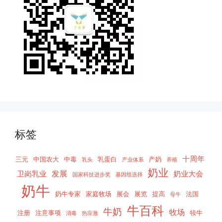
标签
十周年
三元
中国农大
中毒
乳蛋白
产奶
乳头
产业体系
养殖
奶业
发展
卫岗乳业
奶业大会
国家科技进步奖
基因组选择
奶牛
奶牛专家
家庭牧场
展会
展览
提高
法国
母牛
牛百科
牛奶
牧场
注册
注意事项
犊牛
消毒
热应激