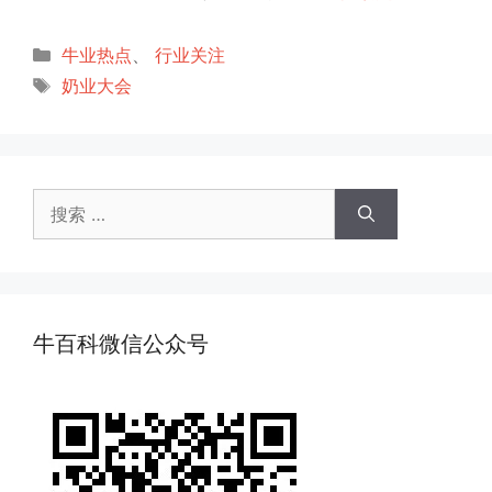
分
牛业热点
、
行业关注
类
标
奶业大会
签
搜
索：
牛百科微信公众号