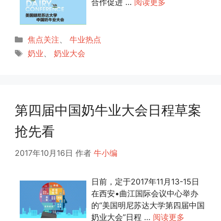
合作促进 …
阅读更多
分
焦点关注
、
牛业热点
类
标
奶业
、
奶业大会
签
第四届中国奶牛业大会日程草案
抢先看
2017年10月16日
作者
牛小编
日前，定于2017年11月13-15日
在西安•曲江国际会议中心举办
的“美国明尼苏达大学第四届中国
奶业大会”日程 …
阅读更多