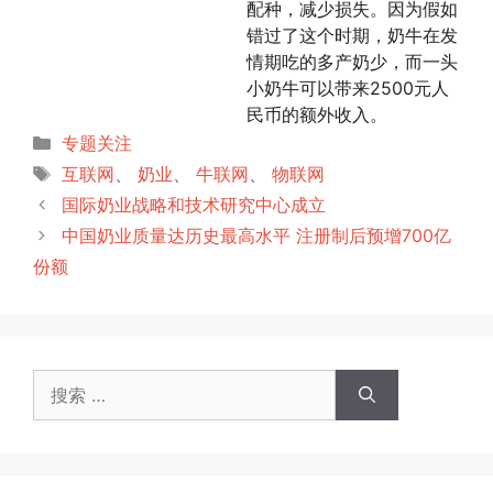
配种，减少损失。因为假如
错过了这个时期，奶牛在发
情期吃的多产奶少，而一头
小奶牛可以带来2500元人
民币的额外收入。
分
专题关注
类
标
互联网
、
奶业
、
牛联网
、
物联网
签
国际奶业战略和技术研究中心成立
中国奶业质量达历史最高水平 注册制后预增700亿
份额
搜
索：