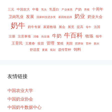
十周年
三元
中国农大
中毒
乳蛋白
产奶
乳头
产业体系
养殖
奶业
发展
卫岗乳业
奶业大会
国家科技进步奖
基因组选择
奶牛
奶牛专家
家庭牧场
展会
展览
提高
法国
母牛
牛百科
牛奶
牧场
注册
注意事项
犊牛
消毒
热应激
管理
王育民
王雅春
疫苗
繁殖
美国
肥胖病
育种
脱水
饲料
舒适度
遗传育种
要素
规划
友情链接
中国农业大学
中国奶业协会
中国奶牛数据中心