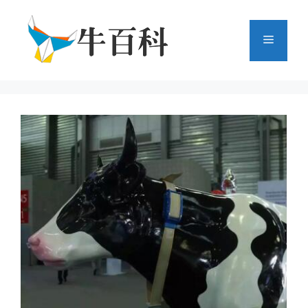
跳
至
菜
内
容
单