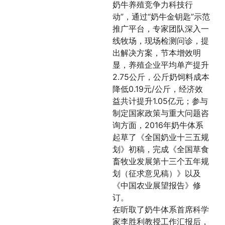
奶牛养殖竞争力科技行
动”，通过“奶牛金钥匙”示范
推广平台，专家团队深入一
线牧场，现场检测问诊，提
出解决方案，节本增效明
显，养殖企业平均单产提升
2.75公斤，公斤奶饲料成本
降低0.19元/公斤，经济效
益共计提升1.05亿元；参与
制定国家政策与重大问题咨
询方面，2016年奶牛体系
起草了《全国奶业十三五规
划》初稿，完成《全国草食
畜牧业发展第十三个五年规
划（征求意见稿）》以及
《中国农业展望报告》修
订。
在听取了奶牛体系首席科学
家李胜利教授工作汇报后，