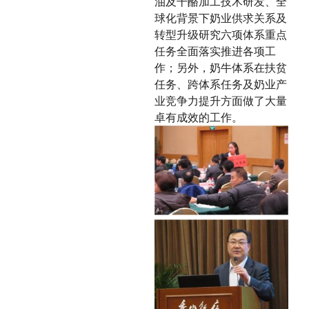
油及干酪加工技术研发、全
球化背景下奶业供求关系及
转型升级研究六项体系重点
任务全面落实推进各项工
作；另外，奶牛体系在扶贫
任务、跨体系任务及奶业产
业竞争力提升方面做了大量
卓有成效的工作。