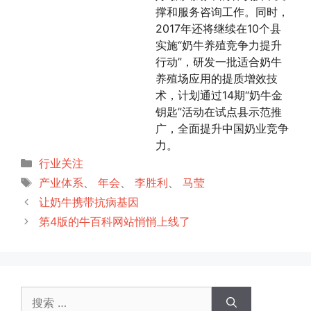
撑和服务咨询工作。同时，
2017年还将继续在10个县
实施“奶牛养殖竞争力提升
行动”，研发一批适合奶牛
养殖场应用的提质增效技
术，计划通过14期“奶牛金
钥匙”活动在试点县示范推
广，全面提升中国奶业竞争
力。
分
行业关注
类
标
产业体系
、
年会
、
李胜利
、
马莹
签
让奶牛携带抗病基因
第4版的牛百科网站悄悄上线了
搜