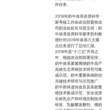
作任务。
2016年奶牛体系首席科学
家考核工作由农业部畜牧业
司奶业处处长马莹主持，奶
牛体系首席科学家李胜利教
授针对2016年体系六大重
点任务进行了总结汇报。
2016年是“十三五”开局之
年，根据农业部部署安排，
奶牛体系紧紧围绕奶牛高产
高效生态养殖技术研究与集
成示范、奶牛重要疾病防控
关键技术研究与示范推广、
奶牛群体遗传改良及高效繁
殖技术集成示范、安全优质
生鲜乳生产和环境控制技术
研发、乳酸菌发酵剂、稀奶