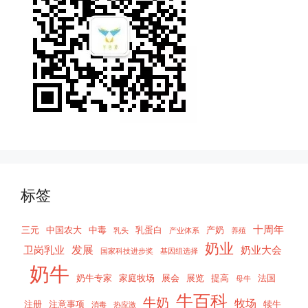
标签
十周年
三元
中国农大
中毒
乳蛋白
产奶
乳头
产业体系
养殖
奶业
发展
卫岗乳业
奶业大会
国家科技进步奖
基因组选择
奶牛
奶牛专家
家庭牧场
展会
展览
提高
法国
母牛
牛百科
牛奶
牧场
注册
注意事项
犊牛
消毒
热应激