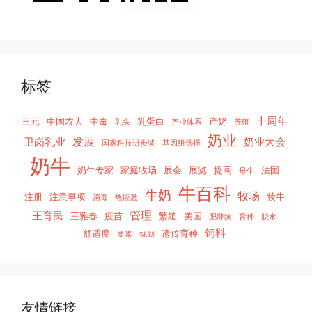
标签
十周年
三元
中国农大
中毒
乳蛋白
产奶
乳头
产业体系
养殖
奶业
发展
卫岗乳业
奶业大会
国家科技进步奖
基因组选择
奶牛
奶牛专家
家庭牧场
展会
展览
提高
法国
母牛
牛百科
牛奶
牧场
注册
注意事项
犊牛
消毒
热应激
管理
王育民
王雅春
疫苗
繁殖
美国
肥胖病
育种
脱水
饲料
舒适度
遗传育种
要素
规划
友情链接