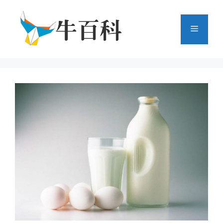
跳
至
菜
内
容
单