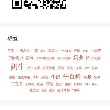
标签
十周年
三元
中国农大
中毒
乳蛋白
产奶
乳头
产业体系
养殖
奶业
发展
卫岗乳业
奶业大会
国家科技进步奖
基因组选择
奶牛
奶牛专家
家庭牧场
展会
展览
提高
法国
母牛
牛百科
牛奶
牧场
注册
注意事项
犊牛
消毒
热应激
管理
王育民
王雅春
疫苗
繁殖
美国
肥胖病
育种
脱水
饲料
舒适度
遗传育种
要素
规划