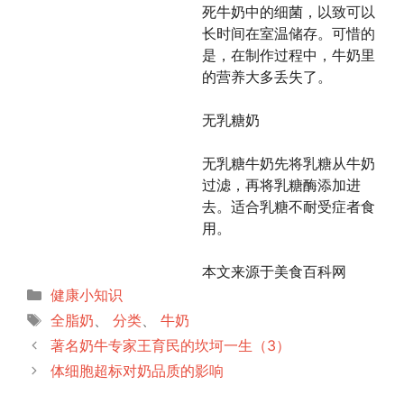
死牛奶中的细菌，以致可以
长时间在室温储存。可惜的
是，在制作过程中，牛奶里
的营养大多丢失了。
无乳糖奶
无乳糖牛奶先将乳糖从牛奶
过滤，再将乳糖酶添加进
去。适合乳糖不耐受症者食
用。
本文来源于美食百科网
分
健康小知识
类
标
全脂奶
、
分类
、
牛奶
签
著名奶牛专家王育民的坎坷一生（3）
体细胞超标对奶品质的影响