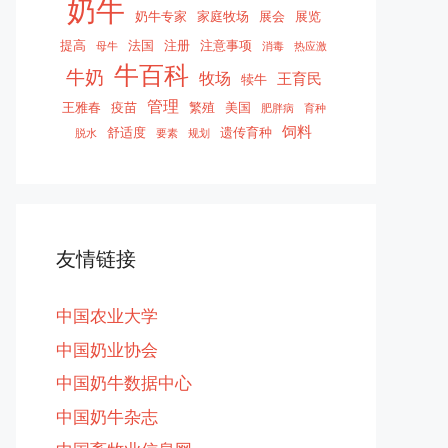
奶牛
奶牛专家
家庭牧场
展会
展览
提高
法国
注册
注意事项
母牛
消毒
热应激
牛百科
牛奶
牧场
王育民
犊牛
管理
王雅春
疫苗
繁殖
美国
肥胖病
育种
饲料
舒适度
遗传育种
脱水
要素
规划
友情链接
中国农业大学
中国奶业协会
中国奶牛数据中心
中国奶牛杂志