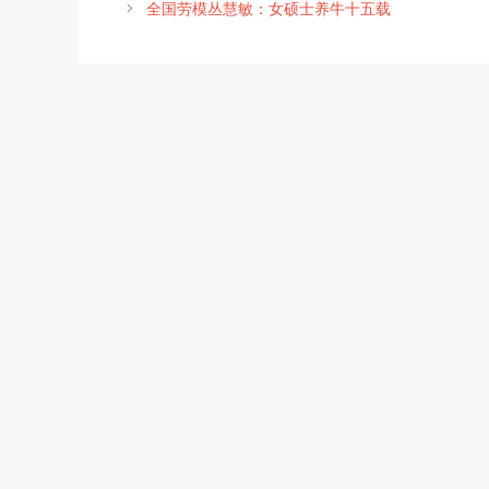
全国劳模丛慧敏：女硕士养牛十五载