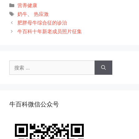
分
营养健康
类
标
奶牛
、
热应激
签
肥胖母牛综合征的诊治
牛百科十年新老成员照片征集
搜
索：
牛百科微信公众号