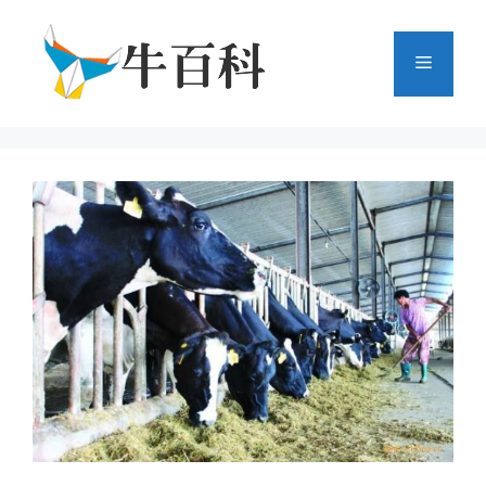
跳
至
菜
内
容
单