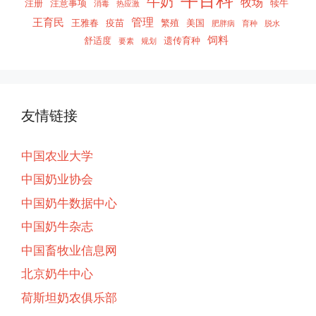
牛奶
牧场
注册
注意事项
犊牛
消毒
热应激
管理
王育民
王雅春
疫苗
繁殖
美国
肥胖病
育种
脱水
饲料
舒适度
遗传育种
要素
规划
友情链接
中国农业大学
中国奶业协会
中国奶牛数据中心
中国奶牛杂志
中国畜牧业信息网
北京奶牛中心
荷斯坦奶农俱乐部