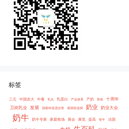
标签
十周年
三元
中国农大
中毒
乳蛋白
产奶
乳头
产业体系
养殖
奶业
发展
卫岗乳业
奶业大会
国家科技进步奖
基因组选择
奶牛
奶牛专家
家庭牧场
展会
展览
提高
法国
母牛
牛百科