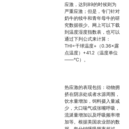
应激，达到89的时候则为
严重应激；但是，专门针对
奶牛的犊牛和青年母牛的研
究数据很少。网上可以下载
到温度湿度指数表，也可以
通过下列公式来计算：
THI=干球温度+（0.36×露
点温度）+41.2（温度单位
——℃）。
热应激的表现包括：动物拥
挤在阴凉处或者水源周围，
饮水量增加，饲料摄入量减
少，大口喘气或张嘴呼吸，
流涎量增加以及呼吸频率增
加等。根据美国农业部的数
据，每分钟呼吸频率超过