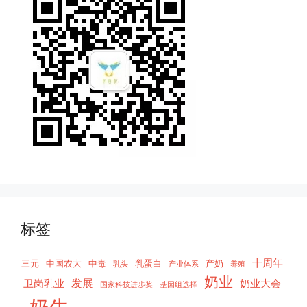
标签
十周年
三元
中国农大
中毒
乳蛋白
产奶
乳头
产业体系
养殖
奶业
发展
卫岗乳业
奶业大会
国家科技进步奖
基因组选择