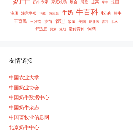
奶牛
奶牛专家
家庭牧场
展会
展览
提高
法国
母牛
牛百科
牛奶
牧场
注册
注意事项
犊牛
消毒
热应激
管理
王育民
王雅春
疫苗
繁殖
美国
肥胖病
育种
脱水
饲料
舒适度
遗传育种
要素
规划
友情链接
中国农业大学
中国奶业协会
中国奶牛数据中心
中国奶牛杂志
中国畜牧业信息网
北京奶牛中心