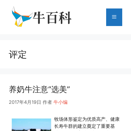
跳
至
菜
内
容
单
评定
养奶牛注意“选美”
2017年4月19日
作者
牛小编
牧场体形鉴定为优质高产、健康
长寿牛群的建立奠定了重要基