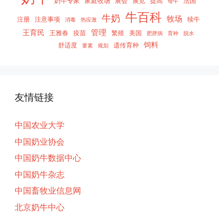
奶牛专家
家庭牧场
展会
展览
提高
法国
母牛
牛百科
牛奶
牧场
注册
注意事项
犊牛
消毒
热应激
管理
王育民
王雅春
疫苗
繁殖
美国
肥胖病
育种
脱水
饲料
舒适度
遗传育种
要素
规划
友情链接
中国农业大学
中国奶业协会
中国奶牛数据中心
中国奶牛杂志
中国畜牧业信息网
北京奶牛中心