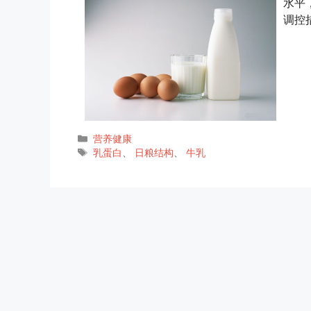
水平
调控
分
营养健康
类
标
乳蛋白
、
日粮结构
、
牛乳
签