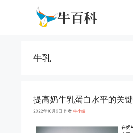
跳
至
内
容
牛乳
提高奶牛乳蛋白水平的关键
2022年10月9日
作者
牛小编
在奶