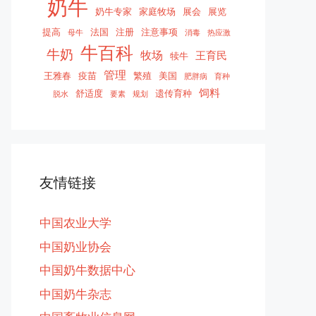
奶牛
奶牛专家
家庭牧场
展会
展览
提高
法国
注册
注意事项
母牛
消毒
热应激
牛百科
牛奶
牧场
王育民
犊牛
管理
王雅春
疫苗
繁殖
美国
肥胖病
育种
饲料
舒适度
遗传育种
脱水
要素
规划
友情链接
中国农业大学
中国奶业协会
中国奶牛数据中心
中国奶牛杂志