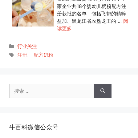
家企业共18个婴幼儿奶粉配方注
册获批的名单，包括飞鹤的精粹
益加、黑龙江省农垦龙王的 …
阅
读更多
分
行业关注
类
标
注册
、
配方奶粉
签
搜
索：
牛百科微信公众号