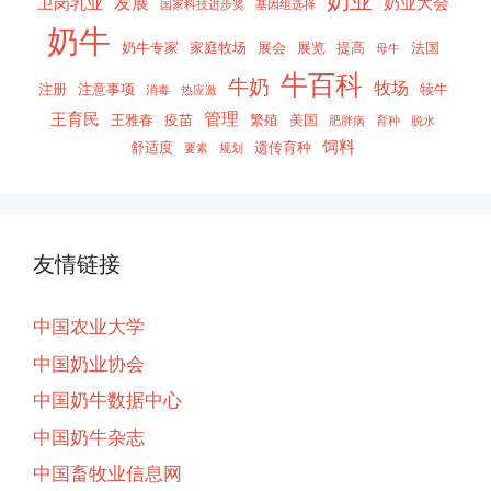
奶业
发展
卫岗乳业
奶业大会
国家科技进步奖
基因组选择
奶牛
奶牛专家
家庭牧场
展会
展览
提高
法国
母牛
牛百科
牛奶
牧场
注册
注意事项
犊牛
消毒
热应激
管理
王育民
王雅春
疫苗
繁殖
美国
肥胖病
育种
脱水
饲料
舒适度
遗传育种
要素
规划
友情链接
中国农业大学
中国奶业协会
中国奶牛数据中心
中国奶牛杂志
中国畜牧业信息网