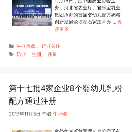
11月15日，由中国奶业协会主
办，河北省农业厅、君乐宝乳业
集团承办的首届婴幼儿配方奶粉
创新发展论坛在石家庄举办 …
阅
读更多
分
牛业热点
、
行业关注
类
标
奶业
、
注册
、
质量
签
第十七批4家企业8个婴幼儿乳粉
配方通过注册
2017年11月3日
作者
牛小编
食品药品监督管理总局公布了4