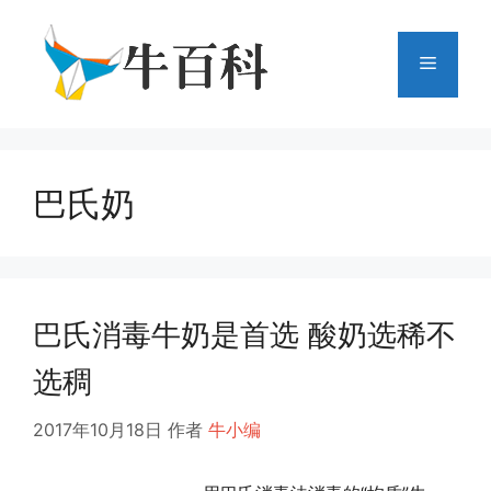
跳
至
菜
内
容
单
巴氏奶
巴氏消毒牛奶是首选 酸奶选稀不
选稠
2017年10月18日
作者
牛小编