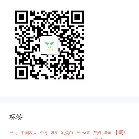
标签
十周年
三元
中国农大
中毒
乳蛋白
产奶
乳头
产业体系
养殖