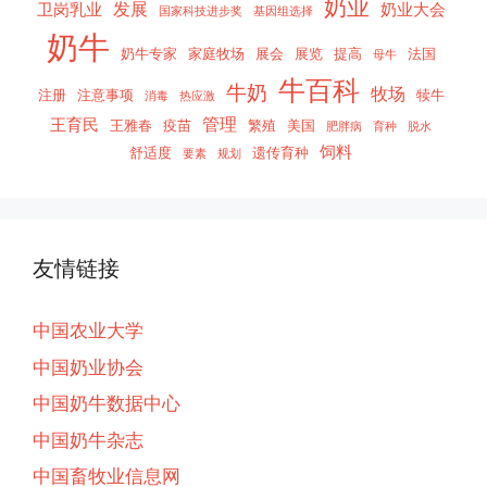
奶业
发展
卫岗乳业
奶业大会
国家科技进步奖
基因组选择
奶牛
奶牛专家
家庭牧场
展会
展览
提高
法国
母牛
牛百科
牛奶
牧场
注册
注意事项
犊牛
消毒
热应激
管理
王育民
王雅春
疫苗
繁殖
美国
肥胖病
育种
脱水
饲料
舒适度
遗传育种
要素
规划
友情链接
中国农业大学
中国奶业协会
中国奶牛数据中心
中国奶牛杂志
中国畜牧业信息网