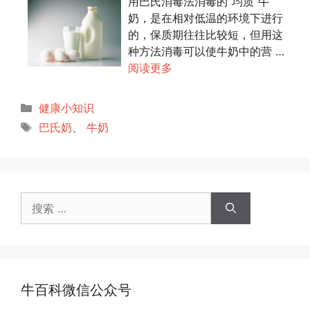
用巴氏消毒法消毒的“均质”牛
奶，是在相对低温的环境下进行
的，保质期往往比较短，但用这
种方法消毒可以使牛奶中的营 …
阅读更多
分
健康小知识
类
标
巴氏奶
、
牛奶
签
搜
索：
牛百科微信公众号