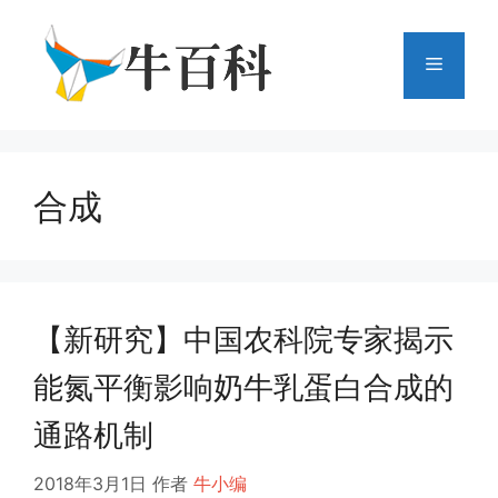
跳
至
菜
内
容
单
合成
【新研究】中国农科院专家揭示
能氮平衡影响奶牛乳蛋白合成的
通路机制
2018年3月1日
作者
牛小编