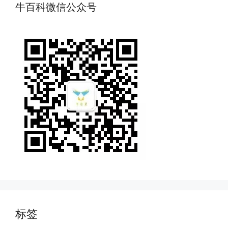
牛百科微信公众号
标签