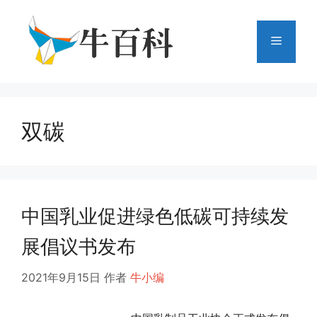
跳
至
菜
内
容
单
双碳
中国乳业促进绿色低碳可持续发
展倡议书发布
2021年9月15日
作者
牛小编