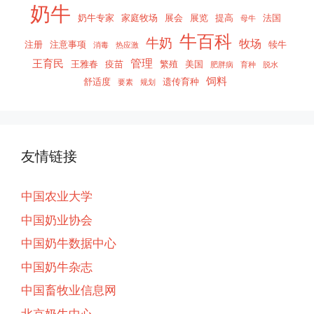
奶牛
奶牛专家
家庭牧场
展会
展览
提高
法国
母牛
牛百科
牛奶
牧场
注册
注意事项
犊牛
消毒
热应激
管理
王育民
王雅春
疫苗
繁殖
美国
肥胖病
育种
脱水
饲料
舒适度
遗传育种
要素
规划
友情链接
中国农业大学
中国奶业协会
中国奶牛数据中心
中国奶牛杂志
中国畜牧业信息网
北京奶牛中心