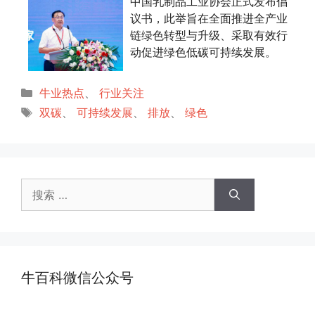
中国乳制品工业协会正式发布倡
议书，此举旨在全面推进全产业
链绿色转型与升级、采取有效行
动促进绿色低碳可持续发展。
分
牛业热点
、
行业关注
类
标
双碳
、
可持续发展
、
排放
、
绿色
签
搜
索：
牛百科微信公众号