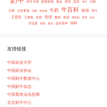
奶牛
奶牛专家
家庭牧场
展会
展览
提高
法国
母牛
牛百科
牛奶
牧场
注册
注意事项
犊牛
消毒
热应激
管理
王育民
王雅春
疫苗
繁殖
美国
肥胖病
育种
脱水
饲料
舒适度
遗传育种
要素
规划
友情链接
中国农业大学
中国奶业协会
中国奶牛数据中心
中国奶牛杂志
中国畜牧业信息网
北京奶牛中心