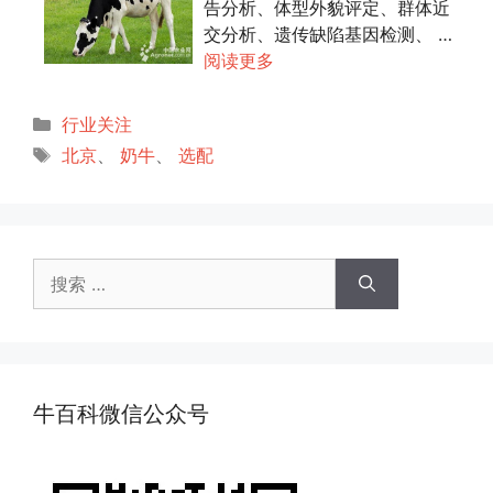
告分析、体型外貌评定、群体近
交分析、遗传缺陷基因检测、 …
阅读更多
分
行业关注
类
标
北京
、
奶牛
、
选配
签
搜
索：
牛百科微信公众号