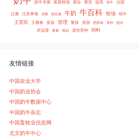
奶牛
奶牛专家
家庭牧场
展会
展览
提高
法国
母牛
牛百科
牛奶
牧场
注册
注意事项
犊牛
消毒
热应激
管理
王育民
王雅春
疫苗
繁殖
美国
肥胖病
育种
脱水
饲料
舒适度
遗传育种
要素
规划
友情链接
中国农业大学
中国奶业协会
中国奶牛数据中心
中国奶牛杂志
中国畜牧业信息网
北京奶牛中心