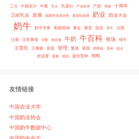
十周年
三元
中国农大
中毒
乳蛋白
产奶
乳头
产业体系
养殖
奶业
发展
卫岗乳业
奶业大会
国家科技进步奖
基因组选择
奶牛
奶牛专家
家庭牧场
展会
展览
提高
法国
母牛
牛百科
牛奶
牧场
注册
注意事项
犊牛
消毒
热应激
管理
王育民
王雅春
疫苗
繁殖
美国
肥胖病
育种
脱水
饲料
舒适度
遗传育种
要素
规划
友情链接
中国农业大学
中国奶业协会
中国奶牛数据中心
中国奶牛杂志