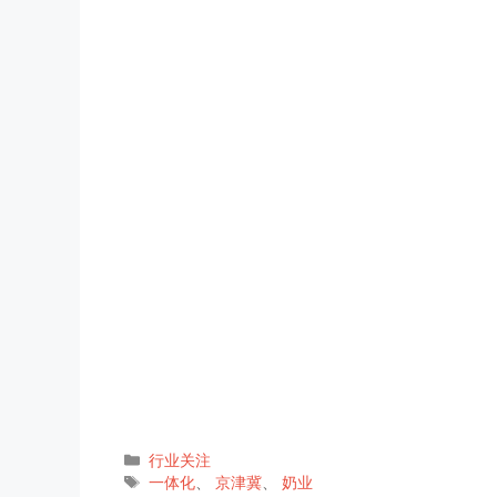
分
行业关注
类
标
一体化
、
京津冀
、
奶业