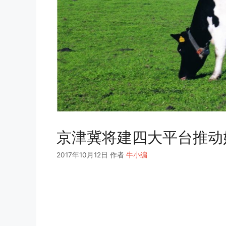
京津冀将建四大平台推动
2017年10月12日
作者
牛小编