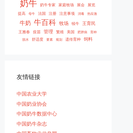
奶牛
奶牛专家
家庭牧场
展会
展览
提高
法国
注册
注意事项
母牛
消毒
热应激
牛百科
牛奶
牧场
王育民
犊牛
管理
王雅春
疫苗
繁殖
美国
肥胖病
育种
饲料
舒适度
遗传育种
脱水
要素
规划
友情链接
中国农业大学
中国奶业协会
中国奶牛数据中心
中国奶牛杂志