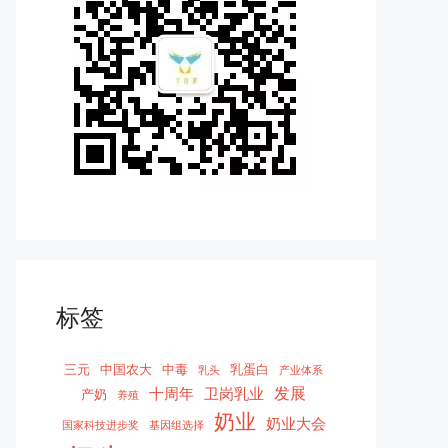
标签
三元
中国农大
中毒
乳蛋白
乳头
产业体系
发展
十周年
卫岗乳业
产奶
养殖
奶业
奶业大会
国家科技进步奖
基因组选择