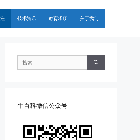
关注
技术资讯
教育求职
关于我们
搜
索：
牛百科微信公众号