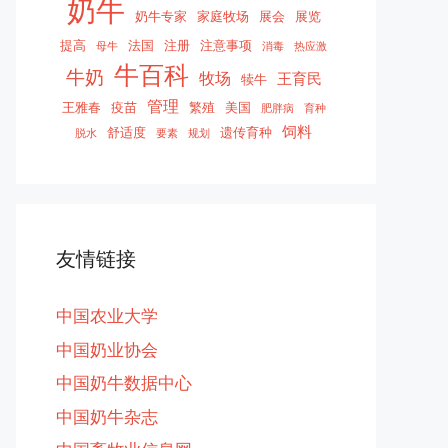
奶牛
奶牛专家
家庭牧场
展会
展览
提高
法国
注册
注意事项
母牛
消毒
热应激
牛百科
牛奶
牧场
王育民
犊牛
管理
王雅春
疫苗
繁殖
美国
肥胖病
育种
饲料
舒适度
遗传育种
脱水
要素
规划
友情链接
中国农业大学
中国奶业协会
中国奶牛数据中心
中国奶牛杂志