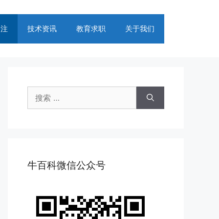
关注
技术资讯
教育求职
关于我们
搜
索：
牛百科微信公众号