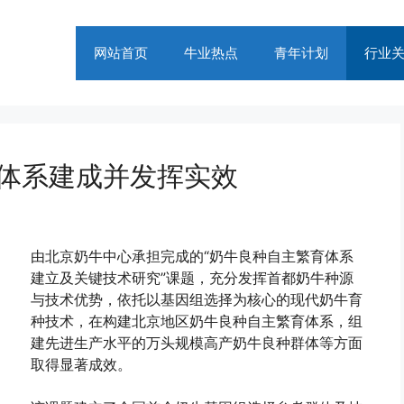
网站首页
牛业热点
青年计划
行业
体系建成并发挥实效
由北京奶牛中心承担完成的“奶牛良种自主繁育体系
建立及关键技术研究”课题，充分发挥首都奶牛种源
与技术优势，依托以基因组选择为核心的现代奶牛育
种技术，在构建北京地区奶牛良种自主繁育体系，组
建先进生产水平的万头规模高产奶牛良种群体等方面
取得显著成效。