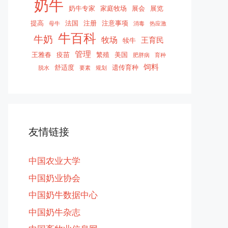
奶牛
奶牛专家
家庭牧场
展会
展览
提高
法国
注册
注意事项
母牛
消毒
热应激
牛百科
牛奶
牧场
王育民
犊牛
管理
王雅春
疫苗
繁殖
美国
肥胖病
育种
饲料
舒适度
遗传育种
脱水
要素
规划
友情链接
中国农业大学
中国奶业协会
中国奶牛数据中心
中国奶牛杂志