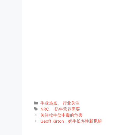
分
牛业热点
、
行业关注
类
标
NRC
、
奶牛营养需要
签
关注犊牛盐中毒的危害
Geoff Kirton：奶牛长寿性新见解