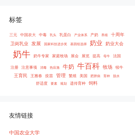
标签
十周年
三元
中国农大
中毒
乳蛋白
产奶
乳头
产业体系
养殖
奶业
发展
卫岗乳业
奶业大会
国家科技进步奖
基因组选择
奶牛
奶牛专家
家庭牧场
展会
展览
提高
法国
母牛
牛百科
牛奶
牧场
注册
注意事项
犊牛
消毒
热应激
管理
王育民
王雅春
疫苗
繁殖
美国
肥胖病
育种
脱水
饲料
舒适度
遗传育种
要素
规划
友情链接
中国农业大学