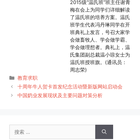
2015级“温氏班”班主任谢青
梅在会上为同学们详细解读
了温氏班的培养方案。温氏
班学生代表冯丹琳同学在开
班典礼上发言，号召大家学
会做畜牧人、学会做学霸、
学会做理想者。典礼上，温
氏集团副总裁温小琼女士为
温氏班授班旗。(通讯员：
周志荣)
分
教育求职
类
十周年牛人贺卡首发纪念活动暨新版网站启动会
中国奶业发展现状及主要问题对策分析
搜
索：