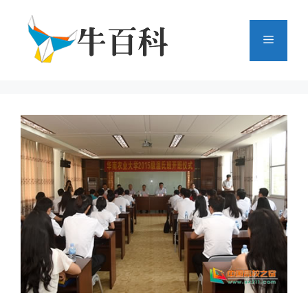
跳
至
菜
内
容
单