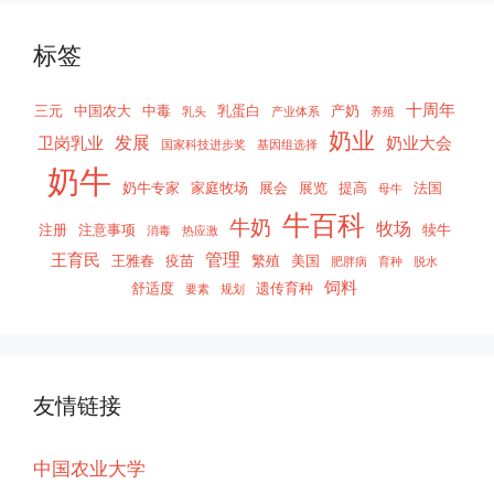
标签
十周年
三元
中国农大
中毒
乳蛋白
产奶
乳头
产业体系
养殖
奶业
发展
卫岗乳业
奶业大会
国家科技进步奖
基因组选择
奶牛
奶牛专家
家庭牧场
展会
展览
提高
法国
母牛
牛百科
牛奶
牧场
注册
注意事项
犊牛
消毒
热应激
管理
王育民
王雅春
疫苗
繁殖
美国
肥胖病
育种
脱水
饲料
舒适度
遗传育种
要素
规划
友情链接
中国农业大学